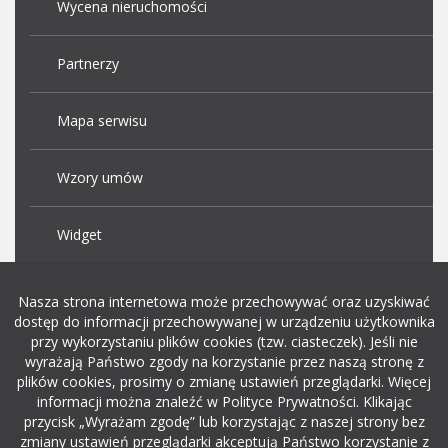
Wycena nieruchomości
Partnerzy
Mapa serwisu
Wzory umów
Widget
Praca Kraków
Nasza strona internetowa może przechowywać oraz uzyskiwać
dostęp do informacji przechowywanej w urządzeniu użytkownika
przy wykorzystaniu plików cookies (tzw. ciasteczek). Jeśli nie
Dodaj ogłoszenie o pracę
wyrażają Państwo zgody na korzystanie przez naszą stronę z
plików cookies, prosimy o zmianę ustawień przeglądarki. Więcej
informacji można znaleźć w Polityce Prywatności. Klikając
rekrutacja w it
przycisk „Wyrażam zgodę” lub korzystając z naszej strony bez
zmiany ustawień przeglądarki akceptują Państwo korzystanie z