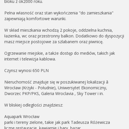
bloku z ok2000 roku.
Pełna własność oraz stan wykończenia "do zamieszkania"
zapewniają komfortowe warunki.
W skład mieszkania wchodzą 2 pokoje, oddzielna kuchnia,
łazienka, wc oraz przestronny balkon. Dodatkowo do dyspozycji
masz miejsce postojowe za szlabanem oraz piwnicę.
Ogrzewanie miejskie, a także dostęp do mediów, takich jak
internet i telewizja kablowa.
Czynsz wynosi 650 PLN
Nieruchomość znajduje się w poszukiwanej lokalizacji â
Wrocław (Krzyki - Południe), Uniwersytet Ekonomiczny,
Dworzec PKP/PKS, Galeria Wroclavia , Sky Tower i in.
W bliskiej odległości znajdziesz:
Aquapark Wrocław
parki i tereny zielone, takie jak park Tadeusza Różewicza
liczne restauracje, kawiarnie i bary, bazar