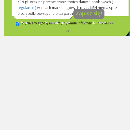
KRN.pl. oraz na przetwarzanie moich danych osobowych (
regulamin
) w celach marketingowych przez KRN media sp. z
Zapisz się!
o.o.i spółki powiązane oraz partnerów handlowych.
Wyrażam zgodę na otrzymywanie informacji...
rozwiń >>