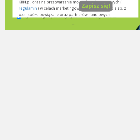
KRN.pl. oraz na przetwarzanie moich danych osobowych (
Zapisz się!
regulamin
) w celach marketingowych przez KRN media sp. z
o.o.i spółki powiązane oraz partnerów handlowych.
Wyrażam zgodę na otrzymywanie informacji...
rozwiń >>