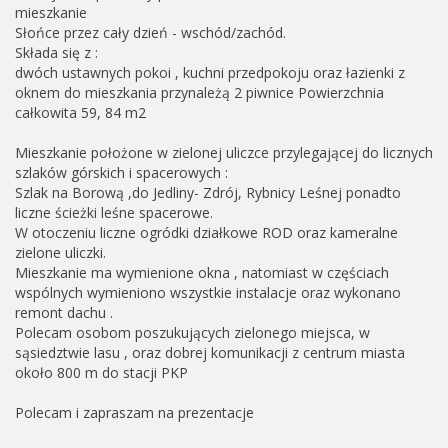
mieszkanie
Słońce przez cały dzień - wschód/zachód.
Składa się z :
dwóch ustawnych pokoi , kuchni przedpokoju oraz łazienki z
oknem do mieszkania przynależą 2 piwnice Powierzchnia
całkowita 59, 84 m2
Mieszkanie położone w zielonej uliczce przylegającej do licznych
szlaków górskich i spacerowych :
Szlak na Borową ,do Jedliny- Zdrój, Rybnicy Leśnej ponadto
liczne ścieżki leśne spacerowe.
W otoczeniu liczne ogródki działkowe ROD oraz kameralne
zielone uliczki.
Mieszkanie ma wymienione okna , natomiast w częściach
wspólnych wymieniono wszystkie instalacje oraz wykonano
remont dachu .
Polecam osobom poszukujących zielonego miejsca, w
sąsiedztwie lasu , oraz dobrej komunikacji z centrum miasta
około 800 m do stacji PKP
Polecam i zapraszam na prezentacje