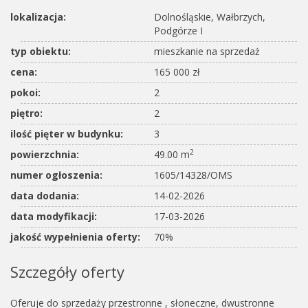
lokalizacja:
Dolnośląskie, Wałbrzych,
Podgórze I
typ obiektu:
mieszkanie na sprzedaż
cena:
165 000 zł
pokoi:
2
piętro:
2
ilość pięter w budynku:
3
2
powierzchnia:
49.00 m
numer ogłoszenia:
1605/14328/OMS
data dodania:
14-02-2026
data modyfikacji:
17-03-2026
jakość wypełnienia oferty:
70%
Szczegóły oferty
Oferuje do sprzedaży przestronne , słoneczne, dwustronne