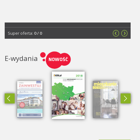
Super oferta:
0
/
0
E-wydania