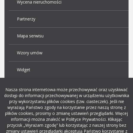
Wycena nieruchomości
Partnerzy
Mapa serwisu
Wzory umów
Widget
Praca Kraków
Nasza strona internetowa może przechowywać oraz uzyskiwać
dostęp do informacji przechowywanej w urządzeniu użytkownika
przy wykorzystaniu plików cookies (tzw. ciasteczek). Jeśli nie
Dodaj ogłoszenie o pracę
wyrażają Państwo zgody na korzystanie przez naszą stronę z
plików cookies, prosimy o zmianę ustawień przeglądarki. Więcej
informacji można znaleźć w Polityce Prywatności. Klikając
rekrutacja w it
przycisk „Wyrażam zgodę” lub korzystając z naszej strony bez
zmiany ustawień przeglądarki akceptują Państwo korzystanie z