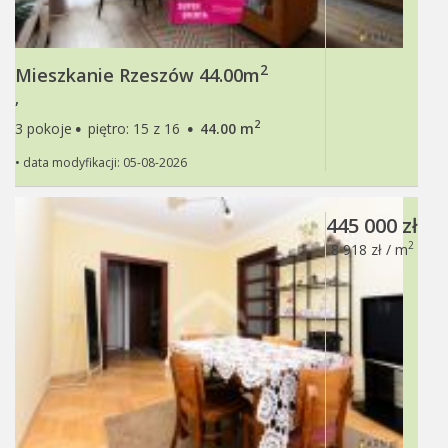
2
Mieszkanie Rzeszów 44.00m
,
·
·
2
3 pokoje
piętro: 15 z 16
44.00 m
• data modyfikacji: 05-08-2026
445 000 zł
2
8 918 zł / m