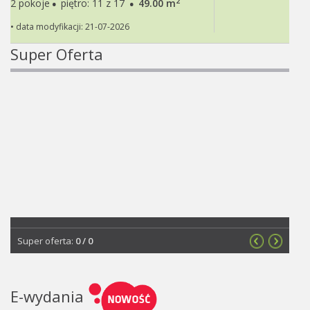
·
·
2
2 pokoje
piętro: 11 z 17
49.00 m
• data modyfikacji: 21-07-2026
Super Oferta
Super oferta:
0
/
0
E-wydania