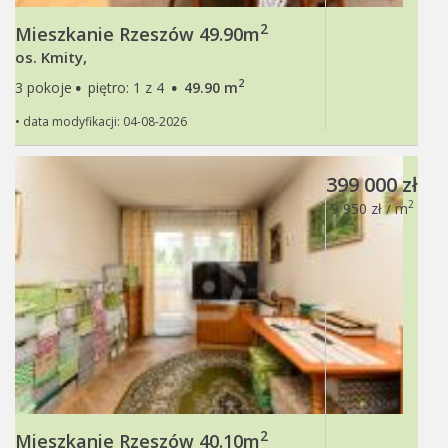
2
Mieszkanie Rzeszów 49.90m
os. Kmity,
·
·
2
3 pokoje
piętro: 1 z 4
49.90 m
• data modyfikacji: 04-08-2026
399 000 zł
2
9 950 zł / m
2
Mieszkanie Rzeszów 40.10m