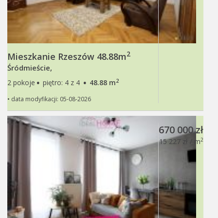
2
Mieszkanie Rzeszów 48.88m
Śródmieście,
·
·
2
2 pokoje
piętro: 4 z 4
48.88 m
• data modyfikacji: 05-08-2026
670 000 zł
2
15 227 zł / m