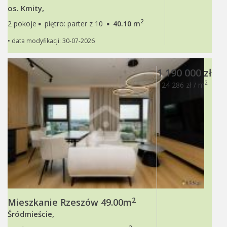
os. Kmity,
·
·
2
2 pokoje
piętro: parter z 10
40.10 m
• data modyfikacji: 30-07-2026
1 190 000 zł
2
24 286 zł / m
2
Mieszkanie Rzeszów 49.00m
Śródmieście,