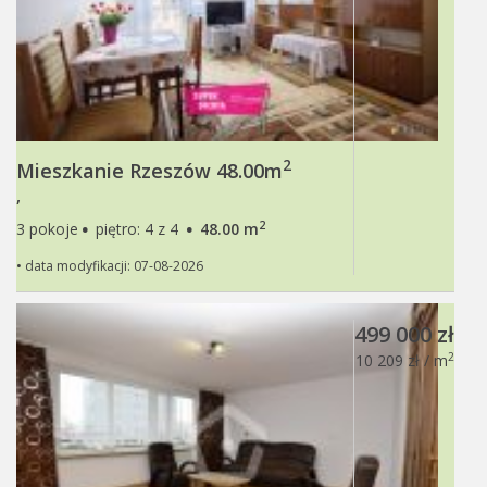
2
Mieszkanie Rzeszów 48.00m
,
·
·
2
3 pokoje
piętro: 4 z 4
48.00 m
• data modyfikacji: 07-08-2026
499 000 zł
2
10 209 zł / m