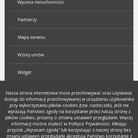
Wycena nieruchomości
Partnerzy
Mapa serwisu
Wzory umów
Widget
Praca Kraków
Nasza strona internetowa może przechowywać oraz uzyskiwać
dostęp do informacji przechowywanej w urządzeniu użytkownika
przy wykorzystaniu plików cookies (tzw. ciasteczek). Jeśli nie
Dodaj ogłoszenie o pracę
wyrażają Państwo zgody na korzystanie przez naszą stronę z
plików cookies, prosimy o zmianę ustawień przeglądarki. Więcej
informacji można znaleźć w Polityce Prywatności. Klikając
rekrutacja w it
przycisk „Wyrażam zgodę” lub korzystając z naszej strony bez
zmiany ustawień przeglądarki akceptują Państwo korzystanie z