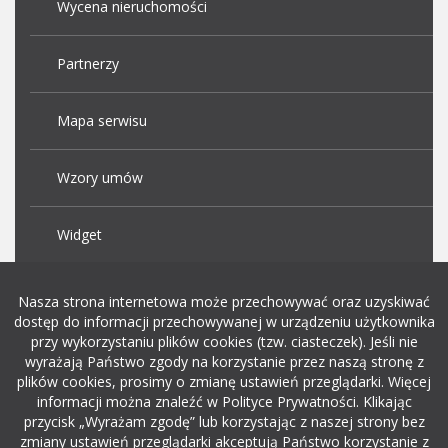
Wycena nieruchomości
Partnerzy
Mapa serwisu
Wzory umów
Widget
Praca Kraków
Nasza strona internetowa może przechowywać oraz uzyskiwać
dostęp do informacji przechowywanej w urządzeniu użytkownika
przy wykorzystaniu plików cookies (tzw. ciasteczek). Jeśli nie
Dodaj ogłoszenie o pracę
wyrażają Państwo zgody na korzystanie przez naszą stronę z
plików cookies, prosimy o zmianę ustawień przeglądarki. Więcej
informacji można znaleźć w Polityce Prywatności. Klikając
rekrutacja w it
przycisk „Wyrażam zgodę” lub korzystając z naszej strony bez
zmiany ustawień przeglądarki akceptują Państwo korzystanie z