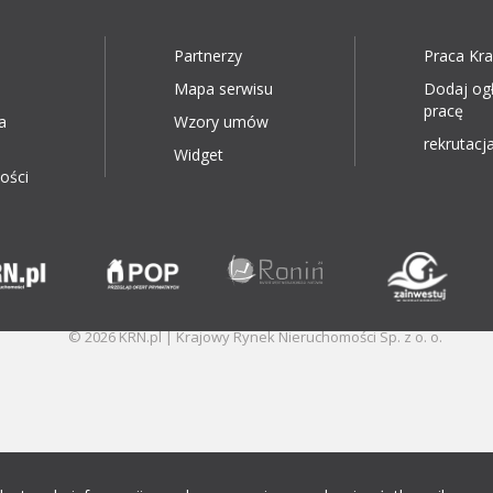
Partnerzy
Praca Kr
Mapa serwisu
Dodaj og
pracę
a
Wzory umów
rekrutacja
Widget
ości
© 2026 KRN.pl | Krajowy Rynek Nieruchomości Sp. z o. o.