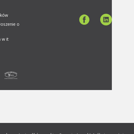
aków
łoszenie o
 w it