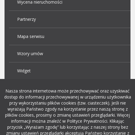
Wycena nieruchomości
Partnerzy
Mapa serwisu
Wzory umów
Widget
Praca Kraków
Nasza strona internetowa może przechowywać oraz uzyskiwać
dostęp do informacji przechowywanej w urządzeniu użytkownika
przy wykorzystaniu plików cookies (tzw. ciasteczek). Jeśli nie
Dodaj ogłoszenie o pracę
wyrażają Państwo zgody na korzystanie przez naszą stronę z
plików cookies, prosimy o zmianę ustawień przeglądarki. Więcej
informacji można znaleźć w Polityce Prywatności. Klikając
rekrutacja w it
przycisk „Wyrażam zgodę” lub korzystając z naszej strony bez
zmiany ustawień przeglądarki akceptują Państwo korzystanie z