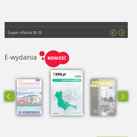
Super oferta:
0
/
0
E-wydania