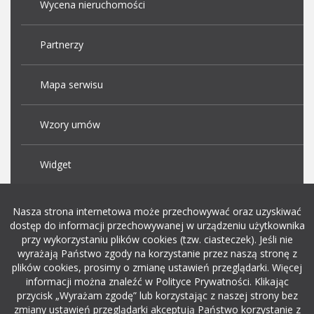
Wycena nieruchomości
Partnerzy
Mapa serwisu
Wzory umów
Widget
Praca Kraków
Nasza strona internetowa może przechowywać oraz uzyskiwać
dostęp do informacji przechowywanej w urządzeniu użytkownika
przy wykorzystaniu plików cookies (tzw. ciasteczek). Jeśli nie
Dodaj ogłoszenie o pracę
wyrażają Państwo zgody na korzystanie przez naszą stronę z
plików cookies, prosimy o zmianę ustawień przeglądarki. Więcej
informacji można znaleźć w Polityce Prywatności. Klikając
rekrutacja w it
przycisk „Wyrażam zgodę” lub korzystając z naszej strony bez
zmiany ustawień przeglądarki akceptują Państwo korzystanie z