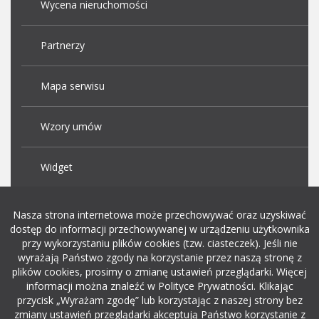
Wycena nieruchomości
Partnerzy
Mapa serwisu
Wzory umów
Widget
Praca Kraków
Nasza strona internetowa może przechowywać oraz uzyskiwać
dostęp do informacji przechowywanej w urządzeniu użytkownika
przy wykorzystaniu plików cookies (tzw. ciasteczek). Jeśli nie
Dodaj ogłoszenie o pracę
wyrażają Państwo zgody na korzystanie przez naszą stronę z
plików cookies, prosimy o zmianę ustawień przeglądarki. Więcej
informacji można znaleźć w Polityce Prywatności. Klikając
rekrutacja w it
przycisk „Wyrażam zgodę” lub korzystając z naszej strony bez
zmiany ustawień przeglądarki akceptują Państwo korzystanie z