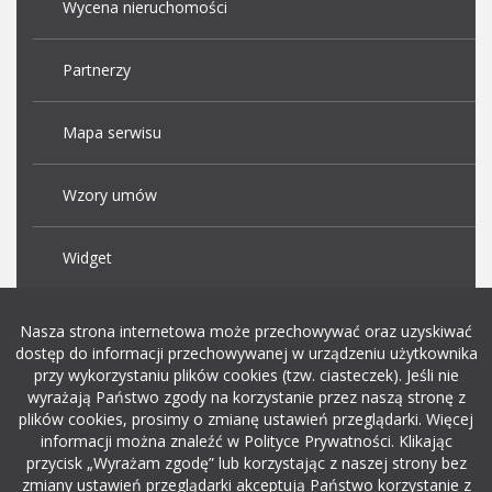
Wycena nieruchomości
Partnerzy
Mapa serwisu
Wzory umów
Widget
Praca Kraków
Nasza strona internetowa może przechowywać oraz uzyskiwać
dostęp do informacji przechowywanej w urządzeniu użytkownika
przy wykorzystaniu plików cookies (tzw. ciasteczek). Jeśli nie
Dodaj ogłoszenie o pracę
wyrażają Państwo zgody na korzystanie przez naszą stronę z
plików cookies, prosimy o zmianę ustawień przeglądarki. Więcej
informacji można znaleźć w Polityce Prywatności. Klikając
rekrutacja w it
przycisk „Wyrażam zgodę” lub korzystając z naszej strony bez
zmiany ustawień przeglądarki akceptują Państwo korzystanie z