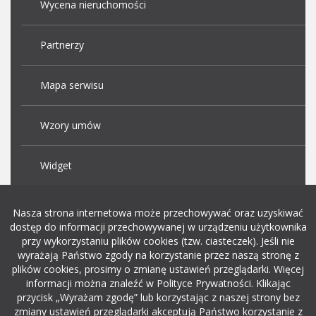
Wycena nieruchomości
Partnerzy
Mapa serwisu
Wzory umów
Widget
Praca Kraków
Nasza strona internetowa może przechowywać oraz uzyskiwać
dostęp do informacji przechowywanej w urządzeniu użytkownika
przy wykorzystaniu plików cookies (tzw. ciasteczek). Jeśli nie
Dodaj ogłoszenie o pracę
wyrażają Państwo zgody na korzystanie przez naszą stronę z
plików cookies, prosimy o zmianę ustawień przeglądarki. Więcej
informacji można znaleźć w Polityce Prywatności. Klikając
rekrutacja w it
przycisk „Wyrażam zgodę” lub korzystając z naszej strony bez
zmiany ustawień przeglądarki akceptują Państwo korzystanie z