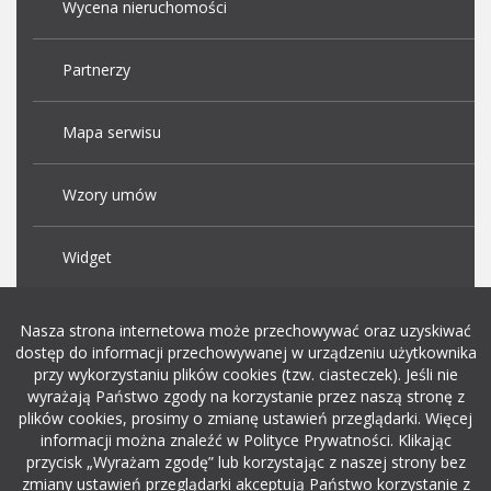
Wycena nieruchomości
Partnerzy
Mapa serwisu
Wzory umów
Widget
Praca Kraków
Nasza strona internetowa może przechowywać oraz uzyskiwać
dostęp do informacji przechowywanej w urządzeniu użytkownika
przy wykorzystaniu plików cookies (tzw. ciasteczek). Jeśli nie
Dodaj ogłoszenie o pracę
wyrażają Państwo zgody na korzystanie przez naszą stronę z
plików cookies, prosimy o zmianę ustawień przeglądarki. Więcej
informacji można znaleźć w Polityce Prywatności. Klikając
rekrutacja w it
przycisk „Wyrażam zgodę” lub korzystając z naszej strony bez
zmiany ustawień przeglądarki akceptują Państwo korzystanie z