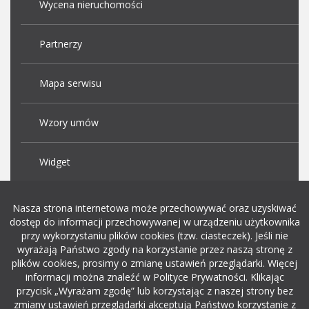
Wycena nieruchomości
Partnerzy
Mapa serwisu
Wzory umów
Widget
Praca Kraków
Nasza strona internetowa może przechowywać oraz uzyskiwać
dostęp do informacji przechowywanej w urządzeniu użytkownika
przy wykorzystaniu plików cookies (tzw. ciasteczek). Jeśli nie
Dodaj ogłoszenie o pracę
wyrażają Państwo zgody na korzystanie przez naszą stronę z
plików cookies, prosimy o zmianę ustawień przeglądarki. Więcej
informacji można znaleźć w Polityce Prywatności. Klikając
rekrutacja w it
przycisk „Wyrażam zgodę” lub korzystając z naszej strony bez
zmiany ustawień przeglądarki akceptują Państwo korzystanie z