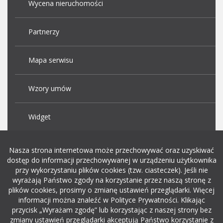
Wycena nieruchomości
Partnerzy
Mapa serwisu
Wzory umów
Widget
Praca Kraków
Nasza strona internetowa może przechowywać oraz uzyskiwać
dostęp do informacji przechowywanej w urządzeniu użytkownika
przy wykorzystaniu plików cookies (tzw. ciasteczek). Jeśli nie
Dodaj ogłoszenie o pracę
wyrażają Państwo zgody na korzystanie przez naszą stronę z
plików cookies, prosimy o zmianę ustawień przeglądarki. Więcej
informacji można znaleźć w Polityce Prywatności. Klikając
rekrutacja w it
przycisk „Wyrażam zgodę” lub korzystając z naszej strony bez
zmiany ustawień przeglądarki akceptują Państwo korzystanie z