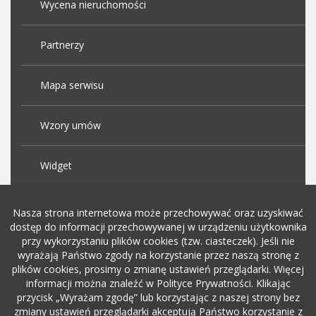
Wycena nieruchomości
Partnerzy
Mapa serwisu
Wzory umów
Widget
Praca Kraków
Nasza strona internetowa może przechowywać oraz uzyskiwać
dostęp do informacji przechowywanej w urządzeniu użytkownika
przy wykorzystaniu plików cookies (tzw. ciasteczek). Jeśli nie
Dodaj ogłoszenie o pracę
wyrażają Państwo zgody na korzystanie przez naszą stronę z
plików cookies, prosimy o zmianę ustawień przeglądarki. Więcej
informacji można znaleźć w Polityce Prywatności. Klikając
rekrutacja w it
przycisk „Wyrażam zgodę” lub korzystając z naszej strony bez
zmiany ustawień przeglądarki akceptują Państwo korzystanie z