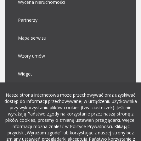
Wycena nieruchomości
Partnerzy
Mapa serwisu
Wzory umów
Widget
Praca Kraków
Nasza strona internetowa może przechowywać oraz uzyskiwać
dostęp do informacji przechowywanej w urządzeniu użytkownika
przy wykorzystaniu plików cookies (tzw. ciasteczek). Jeśli nie
Dodaj ogłoszenie o pracę
wyrażają Państwo zgody na korzystanie przez naszą stronę z
plików cookies, prosimy o zmianę ustawień przeglądarki. Więcej
informacji można znaleźć w Polityce Prywatności. Klikając
rekrutacja w it
przycisk „Wyrażam zgodę” lub korzystając z naszej strony bez
zmiany ustawień przeglądarki akceptują Państwo korzystanie z