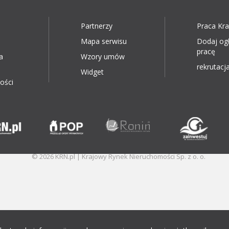
Partnerzy
Praca Kr
Mapa serwisu
Dodaj og
pracę
a
Wzory umów
rekrutacja
Widget
ości
© 2026 KRN.pl | Krajowy Rynek Nieruchomości Sp. z o. o.