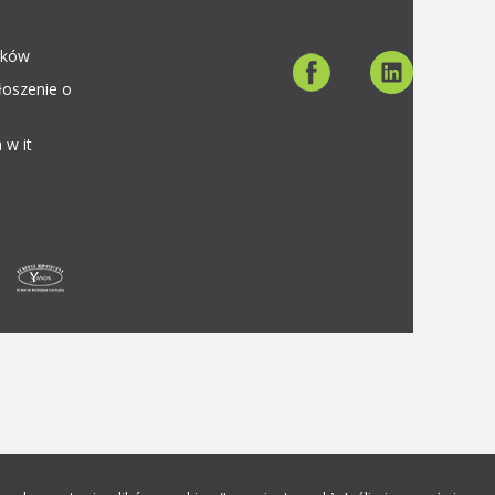
aków
łoszenie o
 w it