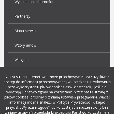
Wycena nieruchomości
Partnerzy
Mapa serwisu
Wzory umów
Widget
Praca Kraków
Nasza strona internetowa może przechowywać oraz uzyskiwać
dostęp do informacji przechowywanej w urządzeniu użytkownika
przy wykorzystaniu plików cookies (tzw. ciasteczek). Jeśli nie
Dodaj ogłoszenie o pracę
wyrażają Państwo zgody na korzystanie przez naszą stronę z
plików cookies, prosimy o zmianę ustawień przeglądarki. Więcej
informacji można znaleźć w Polityce Prywatności. Klikając
rekrutacja w it
przycisk „Wyrażam zgodę” lub korzystając z naszej strony bez
zmiany ustawień przeglądarki akceptują Państwo korzystanie z