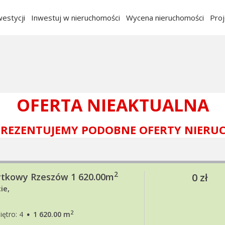
estycji
Inwestuj w nieruchomości
Wycena nieruchomości
Pro
OFERTA NIEAKTUALNA
 PREZENTUJEMY PODOBNE OFERTY NIERU
2
ytkowy Rzeszów 1 620.00m
0 zł
ie,
·
2
iętro: 4
1 620.00 m