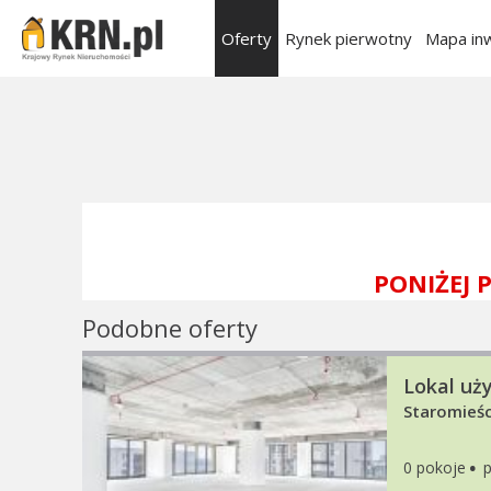
Oferty
Rynek pierwotny
Mapa inw
PONIŻEJ
Podobne oferty
Lokal uż
Staromieśc
·
0 pokoje
p