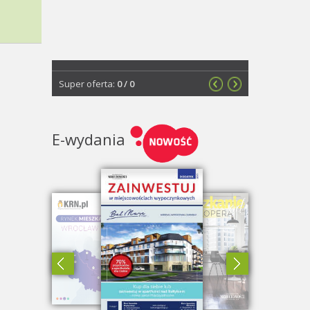
Super oferta:
0
/
0
E-wydania