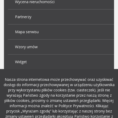
Wycena nieruchomości
Partnerzy
Mapa serwisu
Wzory umów
Widget
Praca Kraków
Nasza strona internetowa może przechowywać oraz uzyskiwać
dostęp do informacji przechowywanej w urządzeniu użytkownika
przy wykorzystaniu plików cookies (tzw. ciasteczek). Jeśli nie
Dodaj ogłoszenie o pracę
wyrażają Państwo zgody na korzystanie przez naszą stronę z
plików cookies, prosimy o zmianę ustawień przeglądarki. Więcej
informacji można znaleźć w Polityce Prywatności. Klikając
rekrutacja w it
przycisk „Wyrażam zgodę” lub korzystając z naszej strony bez
zmiany ustawień przeglądarki akceptują Państwo korzystanie z