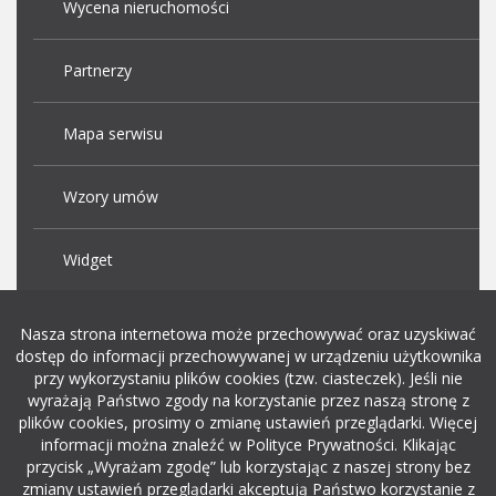
Wycena nieruchomości
Partnerzy
Mapa serwisu
Wzory umów
Widget
Praca Kraków
Nasza strona internetowa może przechowywać oraz uzyskiwać
dostęp do informacji przechowywanej w urządzeniu użytkownika
przy wykorzystaniu plików cookies (tzw. ciasteczek). Jeśli nie
Dodaj ogłoszenie o pracę
wyrażają Państwo zgody na korzystanie przez naszą stronę z
plików cookies, prosimy o zmianę ustawień przeglądarki. Więcej
informacji można znaleźć w Polityce Prywatności. Klikając
rekrutacja w it
przycisk „Wyrażam zgodę” lub korzystając z naszej strony bez
zmiany ustawień przeglądarki akceptują Państwo korzystanie z