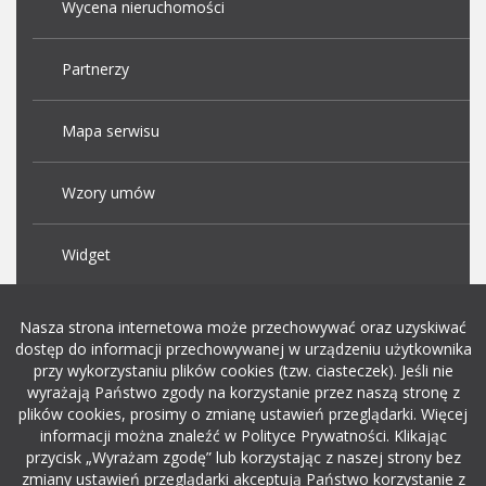
Wycena nieruchomości
Partnerzy
Mapa serwisu
Wzory umów
Widget
Praca Kraków
Nasza strona internetowa może przechowywać oraz uzyskiwać
dostęp do informacji przechowywanej w urządzeniu użytkownika
przy wykorzystaniu plików cookies (tzw. ciasteczek). Jeśli nie
Dodaj ogłoszenie o pracę
wyrażają Państwo zgody na korzystanie przez naszą stronę z
plików cookies, prosimy o zmianę ustawień przeglądarki. Więcej
informacji można znaleźć w Polityce Prywatności. Klikając
rekrutacja w it
przycisk „Wyrażam zgodę” lub korzystając z naszej strony bez
zmiany ustawień przeglądarki akceptują Państwo korzystanie z