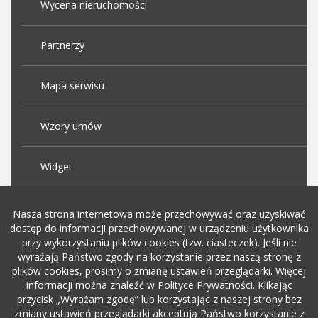
Wycena nieruchomości
Partnerzy
Mapa serwisu
Wzory umów
Widget
Praca Kraków
Nasza strona internetowa może przechowywać oraz uzyskiwać
dostęp do informacji przechowywanej w urządzeniu użytkownika
przy wykorzystaniu plików cookies (tzw. ciasteczek). Jeśli nie
Dodaj ogłoszenie o pracę
wyrażają Państwo zgody na korzystanie przez naszą stronę z
plików cookies, prosimy o zmianę ustawień przeglądarki. Więcej
informacji można znaleźć w Polityce Prywatności. Klikając
rekrutacja w it
przycisk „Wyrażam zgodę” lub korzystając z naszej strony bez
zmiany ustawień przeglądarki akceptują Państwo korzystanie z