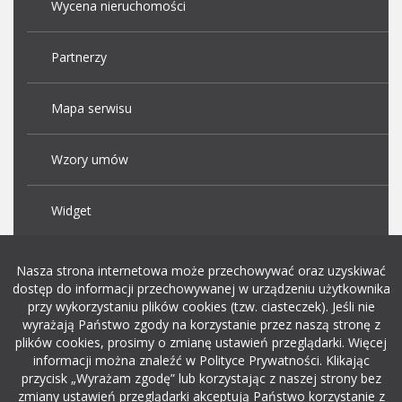
Wycena nieruchomości
Partnerzy
Mapa serwisu
Wzory umów
Widget
Praca Kraków
Nasza strona internetowa może przechowywać oraz uzyskiwać
dostęp do informacji przechowywanej w urządzeniu użytkownika
przy wykorzystaniu plików cookies (tzw. ciasteczek). Jeśli nie
Dodaj ogłoszenie o pracę
wyrażają Państwo zgody na korzystanie przez naszą stronę z
plików cookies, prosimy o zmianę ustawień przeglądarki. Więcej
informacji można znaleźć w Polityce Prywatności. Klikając
rekrutacja w it
przycisk „Wyrażam zgodę” lub korzystając z naszej strony bez
zmiany ustawień przeglądarki akceptują Państwo korzystanie z