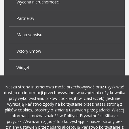
Wycena nieruchomości
Partnerzy
Mapa serwisu
Wzory umów
Widget
Praca Kraków
Nasza strona internetowa może przechowywać oraz uzyskiwać
dostęp do informacji przechowywanej w urządzeniu użytkownika
przy wykorzystaniu plików cookies (tzw. ciasteczek). Jeśli nie
Dodaj ogłoszenie o pracę
wyrażają Państwo zgody na korzystanie przez naszą stronę z
plików cookies, prosimy o zmianę ustawień przeglądarki. Więcej
informacji można znaleźć w Polityce Prywatności. Klikając
rekrutacja w it
przycisk „Wyrażam zgodę” lub korzystając z naszej strony bez
zmiany ustawień przeglądarki akceptują Państwo korzystanie z