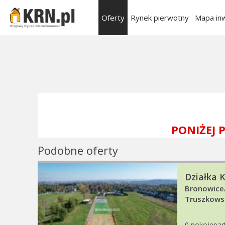
Oferty
Rynek pierwotny
Mapa inw
PONIŻEJ
Podobne oferty
Działka 
Bronowice/
Truszkows
0 pokojepar