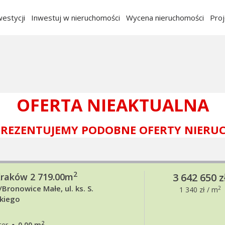
estycji
Inwestuj w nieruchomości
Wycena nieruchomości
Pro
OFERTA NIEAKTUALNA
 PREZENTUJEMY PODOBNE OFERTY NIERU
2
Kraków 2 719.00m
3 642 650 z
Bronowice Małe, ul. ks. S.
2
1 340 zł / m
kiego
·
2
ter
0.00 m