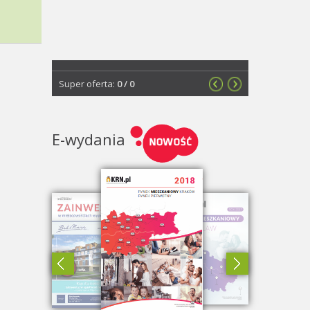
Super oferta:
0
/
0
E-wydania