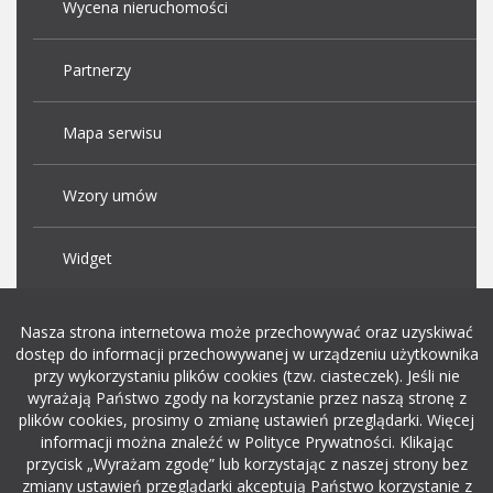
Wycena nieruchomości
Partnerzy
Mapa serwisu
Wzory umów
Widget
Praca Kraków
Nasza strona internetowa może przechowywać oraz uzyskiwać
dostęp do informacji przechowywanej w urządzeniu użytkownika
przy wykorzystaniu plików cookies (tzw. ciasteczek). Jeśli nie
Dodaj ogłoszenie o pracę
wyrażają Państwo zgody na korzystanie przez naszą stronę z
plików cookies, prosimy o zmianę ustawień przeglądarki. Więcej
informacji można znaleźć w Polityce Prywatności. Klikając
rekrutacja w it
przycisk „Wyrażam zgodę” lub korzystając z naszej strony bez
zmiany ustawień przeglądarki akceptują Państwo korzystanie z