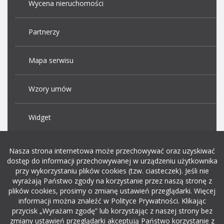
Wycena nieruchomości
Partnerzy
Mapa serwisu
Wzory umów
Widget
Praca Kraków
Nasza strona internetowa może przechowywać oraz uzyskiwać
dostęp do informacji przechowywanej w urządzeniu użytkownika
przy wykorzystaniu plików cookies (tzw. ciasteczek). Jeśli nie
Dodaj ogłoszenie o pracę
wyrażają Państwo zgody na korzystanie przez naszą stronę z
plików cookies, prosimy o zmianę ustawień przeglądarki. Więcej
informacji można znaleźć w Polityce Prywatności. Klikając
rekrutacja w it
przycisk „Wyrażam zgodę” lub korzystając z naszej strony bez
zmiany ustawień przeglądarki akceptują Państwo korzystanie z