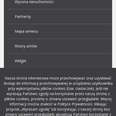
Wycena nieruchomości
Partnerzy
Mapa serwisu
Wzory umów
Widget
Praca Kraków
Nasza strona internetowa może przechowywać oraz uzyskiwać
dostęp do informacji przechowywanej w urządzeniu użytkownika
przy wykorzystaniu plików cookies (tzw. ciasteczek). Jeśli nie
Dodaj ogłoszenie o pracę
wyrażają Państwo zgody na korzystanie przez naszą stronę z
plików cookies, prosimy o zmianę ustawień przeglądarki. Więcej
informacji można znaleźć w Polityce Prywatności. Klikając
rekrutacja w it
przycisk „Wyrażam zgodę” lub korzystając z naszej strony bez
zmiany ustawień przeglądarki akceptują Państwo korzystanie z