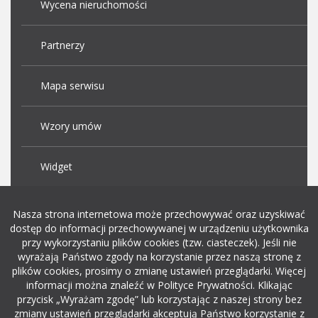
Wycena nieruchomości
Partnerzy
Mapa serwisu
Wzory umów
Widget
Praca Kraków
Nasza strona internetowa może przechowywać oraz uzyskiwać
dostęp do informacji przechowywanej w urządzeniu użytkownika
przy wykorzystaniu plików cookies (tzw. ciasteczek). Jeśli nie
Dodaj ogłoszenie o pracę
wyrażają Państwo zgody na korzystanie przez naszą stronę z
plików cookies, prosimy o zmianę ustawień przeglądarki. Więcej
informacji można znaleźć w Polityce Prywatności. Klikając
rekrutacja w it
przycisk „Wyrażam zgodę” lub korzystając z naszej strony bez
zmiany ustawień przeglądarki akceptują Państwo korzystanie z