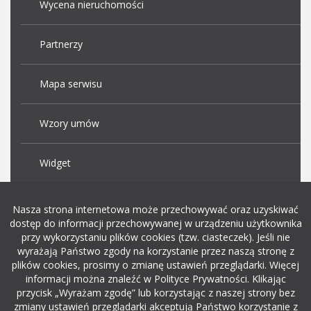
Wycena nieruchomości
Partnerzy
Mapa serwisu
Wzory umów
Widget
Praca Kraków
Nasza strona internetowa może przechowywać oraz uzyskiwać
dostęp do informacji przechowywanej w urządzeniu użytkownika
przy wykorzystaniu plików cookies (tzw. ciasteczek). Jeśli nie
Dodaj ogłoszenie o pracę
wyrażają Państwo zgody na korzystanie przez naszą stronę z
plików cookies, prosimy o zmianę ustawień przeglądarki. Więcej
informacji można znaleźć w Polityce Prywatności. Klikając
rekrutacja w it
przycisk „Wyrażam zgodę” lub korzystając z naszej strony bez
zmiany ustawień przeglądarki akceptują Państwo korzystanie z