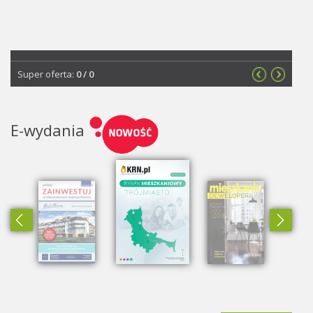
Super oferta:
0
/
0
E-wydania