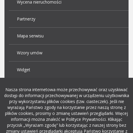
Wycena nieruchomości
Partnerzy
Mapa serwisu
Wzory umów
Widget
Praca Kraków
Nasza strona internetowa może przechowywać oraz uzyskiwać
dostęp do informacji przechowywanej w urządzeniu użytkownika
przy wykorzystaniu plików cookies (tzw. ciasteczek). Jeśli nie
Dodaj ogłoszenie o pracę
wyrażają Państwo zgody na korzystanie przez naszą stronę z
plików cookies, prosimy o zmianę ustawień przeglądarki. Więcej
informacji można znaleźć w Polityce Prywatności. Klikając
rekrutacja w it
przycisk „Wyrażam zgodę” lub korzystając z naszej strony bez
zmiany ustawień przeglądarki akceptują Państwo korzystanie z