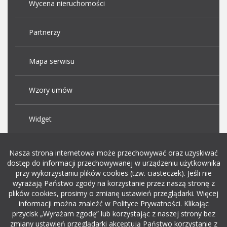
Wycena nieruchomości
Partnerzy
Mapa serwisu
Wzory umów
Widget
Praca Kraków
Nasza strona internetowa może przechowywać oraz uzyskiwać
dostęp do informacji przechowywanej w urządzeniu użytkownika
przy wykorzystaniu plików cookies (tzw. ciasteczek). Jeśli nie
Dodaj ogłoszenie o pracę
wyrażają Państwo zgody na korzystanie przez naszą stronę z
plików cookies, prosimy o zmianę ustawień przeglądarki. Więcej
informacji można znaleźć w Polityce Prywatności. Klikając
rekrutacja w it
przycisk „Wyrażam zgodę” lub korzystając z naszej strony bez
zmiany ustawień przeglądarki akceptują Państwo korzystanie z