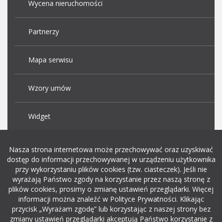
Wycena nieruchomości
Partnerzy
Mapa serwisu
Wzory umów
Widget
Praca Kraków
Nasza strona internetowa może przechowywać oraz uzyskiwać
dostęp do informacji przechowywanej w urządzeniu użytkownika
przy wykorzystaniu plików cookies (tzw. ciasteczek). Jeśli nie
Dodaj ogłoszenie o pracę
wyrażają Państwo zgody na korzystanie przez naszą stronę z
plików cookies, prosimy o zmianę ustawień przeglądarki. Więcej
informacji można znaleźć w Polityce Prywatności. Klikając
rekrutacja w it
przycisk „Wyrażam zgodę” lub korzystając z naszej strony bez
zmiany ustawień przeglądarki akceptują Państwo korzystanie z