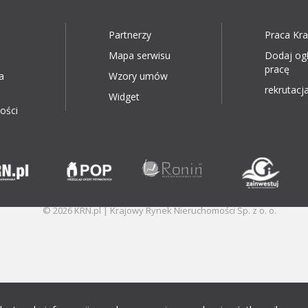
Partnerzy
Praca Kr
Mapa serwisu
Dodaj og
pracę
a
Wzory umów
rekrutacja
Widget
ości
© 2026 KRN.pl | Krajowy Rynek Nieruchomości Sp. z o. o.