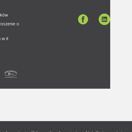
aków
łoszenie o
 w it