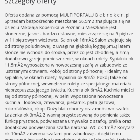
Szczegóły oferty
Oferta dodana za pomocą MULTIPORTALU B e b r o k e r . pl
Sprzedam bezpośrednio mieszkanie 56,5m2 znajdujące się na
osiedlu Mikołaja Kopernika w Poznaniu Mieszkanie jest
słoneczne, jasne - bardzo ustawne, mieszczące się na 9 piętrze
w 11 piętrowym wieżowcu. Salon ok 16mÂ2 Salon znajduje się
od strony południowej, z uwagi na głęboką loggię(5m2) latem
słońce nie wchodzi do środka, przez co jest chłodniej, a zimą
dodatkowo grzeje pomieszczenie, w oknach rolety. Sypialnia ok
11,5mÂ2 wyposażona w nowoczesną szafę w zabudowie ze
lustrzanymi drzwiami. Pokój od strony północnej - idealny na
sypialnie, w oknach rolety. Sypialnia ok 9mÂ2 Pokój także od
strony północnej, wewnętrzne rolety ze specjalnego materiału
nieprzepuszczającego światła. Kuchnia ok 6mÂ2 Kuchnia mieści
się od strony północnej, w pełni wyposażona nowoczesna
kuchnia - lodówka, zmywarka, piekarnik, płyta gazowa,
mikrofalówka, okap. Duży blat roboczy oraz mnóstwo szafek.
Łazienka ok 3mÂ2 Z wanną przystosowaną do pełnienia także
funkcji prysznica, podwieszana umywalka z szafką, pralka oraz
dodatkowa podwieszana szafka narożna. WC ok 1mÂ2 Korytarz
ok 10mÂ2 z dwoma szafami pod zabudowę - dzięki temu
przestrzeń jest spójna i wypełniona dużą ilością szafek i miejsc