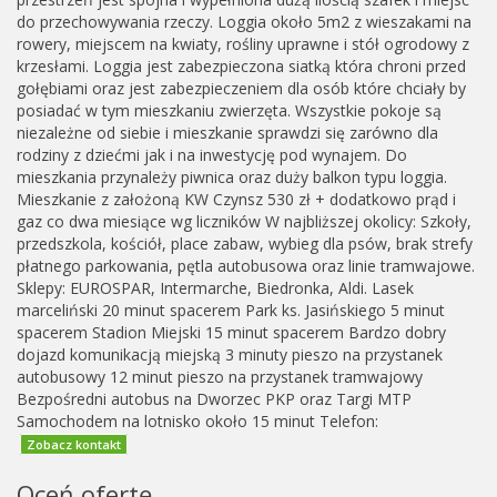
do przechowywania rzeczy. Loggia około 5m2 z wieszakami na
rowery, miejscem na kwiaty, rośliny uprawne i stół ogrodowy z
krzesłami. Loggia jest zabezpieczona siatką która chroni przed
gołębiami oraz jest zabezpieczeniem dla osób które chciały by
posiadać w tym mieszkaniu zwierzęta. Wszystkie pokoje są
niezależne od siebie i mieszkanie sprawdzi się zarówno dla
rodziny z dziećmi jak i na inwestycję pod wynajem. Do
mieszkania przynależy piwnica oraz duży balkon typu loggia.
Mieszkanie z założoną KW Czynsz 530 zł + dodatkowo prąd i
gaz co dwa miesiące wg liczników W najbliższej okolicy: Szkoły,
przedszkola, kościół, place zabaw, wybieg dla psów, brak strefy
płatnego parkowania, pętla autobusowa oraz linie tramwajowe.
Sklepy: EUROSPAR, Intermarche, Biedronka, Aldi. Lasek
marceliński 20 minut spacerem Park ks. Jasińskiego 5 minut
spacerem Stadion Miejski 15 minut spacerem Bardzo dobry
dojazd komunikacją miejską 3 minuty pieszo na przystanek
autobusowy 12 minut pieszo na przystanek tramwajowy
Bezpośredni autobus na Dworzec PKP oraz Targi MTP
Samochodem na lotnisko około 15 minut Telefon:
Zobacz kontakt
Oceń ofertę