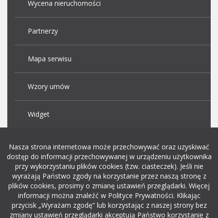
Wycena nieruchomości
Partnerzy
Mapa serwisu
Wzory umów
Widget
Praca Kraków
Nasza strona internetowa może przechowywać oraz uzyskiwać
dostęp do informacji przechowywanej w urządzeniu użytkownika
przy wykorzystaniu plików cookies (tzw. ciasteczek). Jeśli nie
Dodaj ogłoszenie o pracę
wyrażają Państwo zgody na korzystanie przez naszą stronę z
plików cookies, prosimy o zmianę ustawień przeglądarki. Więcej
informacji można znaleźć w Polityce Prywatności. Klikając
rekrutacja w it
przycisk „Wyrażam zgodę” lub korzystając z naszej strony bez
zmiany ustawień przeglądarki akceptują Państwo korzystanie z