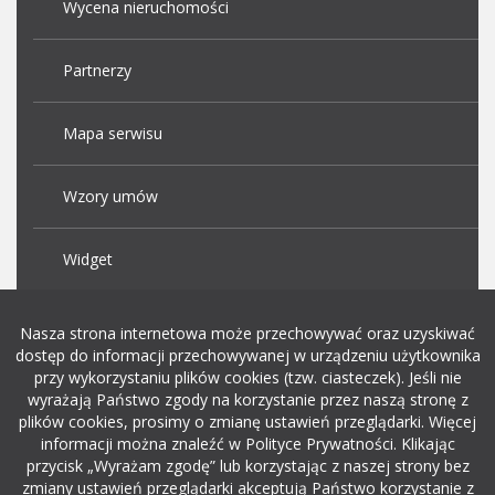
Wycena nieruchomości
Partnerzy
Mapa serwisu
Wzory umów
Widget
Praca Kraków
Nasza strona internetowa może przechowywać oraz uzyskiwać
dostęp do informacji przechowywanej w urządzeniu użytkownika
przy wykorzystaniu plików cookies (tzw. ciasteczek). Jeśli nie
Dodaj ogłoszenie o pracę
wyrażają Państwo zgody na korzystanie przez naszą stronę z
plików cookies, prosimy o zmianę ustawień przeglądarki. Więcej
informacji można znaleźć w Polityce Prywatności. Klikając
rekrutacja w it
przycisk „Wyrażam zgodę” lub korzystając z naszej strony bez
zmiany ustawień przeglądarki akceptują Państwo korzystanie z