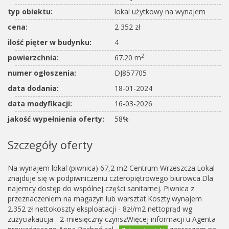
typ obiektu:
lokal użytkowy na wynajem
cena:
2 352 zł
ilość pięter w budynku:
4
2
powierzchnia:
67.20 m
numer ogłoszenia:
DJ857705
data dodania:
18-01-2024
data modyfikacji:
16-03-2026
jakość wypełnienia oferty:
58%
Szczegóły oferty
Na wynajem lokal (piwnica) 67,2 m2 Centrum Wrzeszcza.Lokal
znajduje się w podpiwniczeniu czteropiętrowego biurowca.Dla
najemcy dostęp do wspólnej części sanitarnej. Piwnica z
przeznaczeniem na magazyn lub warsztat.Koszty:wynajem
2.352 zł nettokoszty eksploatacji - 8zł/m2 nettoprąd wg
zużyciakaucja - 2-miesięczny czynszWięcej informacji u Agenta