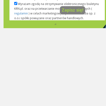
Wyrażam zgodę na otrzymywanie elektronicznego biuletynu
KRN.pl. oraz na przetwarzanie moich danych osobowych (
Zapisz się!
regulamin
) w celach marketingowych przez KRN media sp. z
Wyrażam zgodę na otrzymywanie informacji...
rozwiń >>
o.o.i spółki powiązane oraz partnerów handlowych.