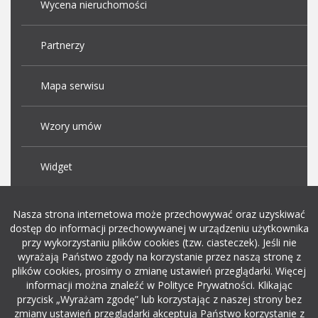
Wycena nieruchomości
Partnerzy
Mapa serwisu
Wzory umów
Widget
Praca Kraków
Nasza strona internetowa może przechowywać oraz uzyskiwać
dostęp do informacji przechowywanej w urządzeniu użytkownika
przy wykorzystaniu plików cookies (tzw. ciasteczek). Jeśli nie
Dodaj ogłoszenie o pracę
wyrażają Państwo zgody na korzystanie przez naszą stronę z
plików cookies, prosimy o zmianę ustawień przeglądarki. Więcej
informacji można znaleźć w Polityce Prywatności. Klikając
rekrutacja w it
przycisk „Wyrażam zgodę” lub korzystając z naszej strony bez
zmiany ustawień przeglądarki akceptują Państwo korzystanie z