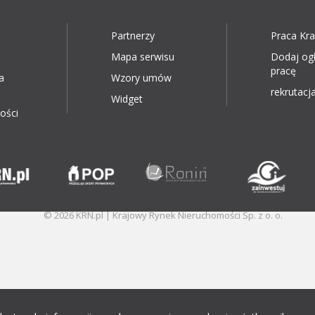
Partnerzy
Praca Kr
Mapa serwisu
Dodaj og
pracę
a
Wzory umów
rekrutacja
Widget
ości
© 2026 KRN.pl | Krajowy Rynek Nieruchomości Sp. z o. o.