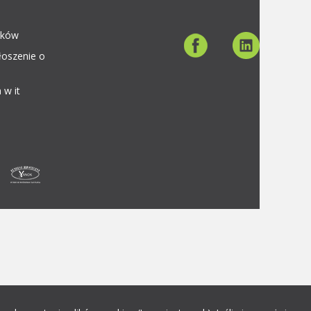
aków
łoszenie o
 w it