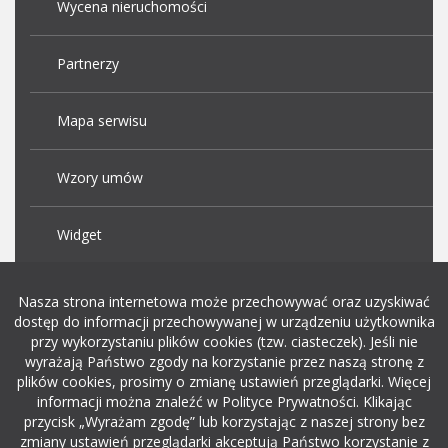
Wycena nieruchomości
Partnerzy
Mapa serwisu
Wzory umów
Widget
Praca Kraków
Nasza strona internetowa może przechowywać oraz uzyskiwać
dostęp do informacji przechowywanej w urządzeniu użytkownika
przy wykorzystaniu plików cookies (tzw. ciasteczek). Jeśli nie
Dodaj ogłoszenie o pracę
wyrażają Państwo zgody na korzystanie przez naszą stronę z
plików cookies, prosimy o zmianę ustawień przeglądarki. Więcej
informacji można znaleźć w Polityce Prywatności. Klikając
rekrutacja w it
przycisk „Wyrażam zgodę” lub korzystając z naszej strony bez
zmiany ustawień przeglądarki akceptują Państwo korzystanie z