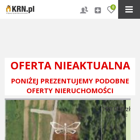
0
OFERTA NIEAKTUALNA
PONIŻEJ PREZENTUJEMY PODOBNE
OFERTY NIERUCHOMOŚCI
189 000 zł
2
142 zł / m