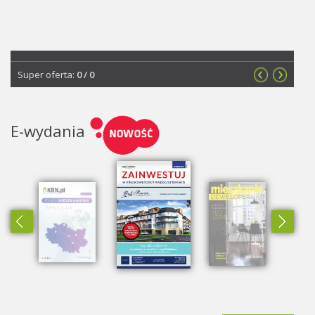
Super oferta:
0
/
0
E-wydania