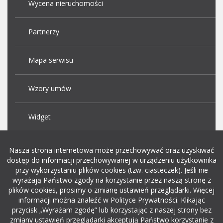
Wycena nieruchomości
Partnerzy
Mapa serwisu
Wzory umów
Widget
Praca Kraków
Nasza strona internetowa może przechowywać oraz uzyskiwać
dostęp do informacji przechowywanej w urządzeniu użytkownika
przy wykorzystaniu plików cookies (tzw. ciasteczek). Jeśli nie
Dodaj ogłoszenie o pracę
wyrażają Państwo zgody na korzystanie przez naszą stronę z
plików cookies, prosimy o zmianę ustawień przeglądarki. Więcej
informacji można znaleźć w Polityce Prywatności. Klikając
rekrutacja w it
przycisk „Wyrażam zgodę” lub korzystając z naszej strony bez
zmiany ustawień przeglądarki akceptują Państwo korzystanie z