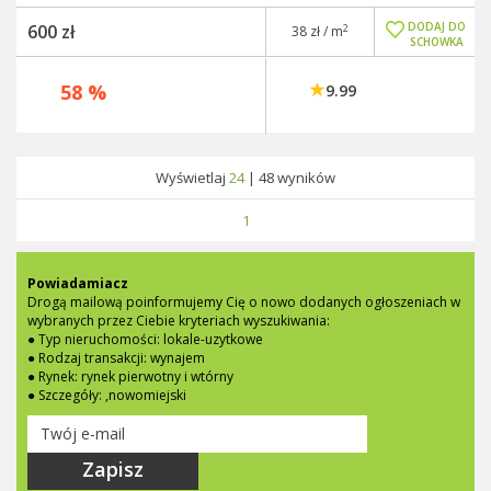
DODAJ DO
600 zł
2
38 zł / m
SCHOWKA
58 %
9.99
Wyświetlaj
24
|
48
wyników
1
Powiadamiacz
Drogą mailową poinformujemy Cię o nowo dodanych ogłoszeniach w
wybranych przez Ciebie kryteriach wyszukiwania:
● Typ nieruchomości: lokale-uzytkowe
● Rodzaj transakcji: wynajem
● Rynek: rynek pierwotny i wtórny
● Szczegóły: ,nowomiejski
Zapisz