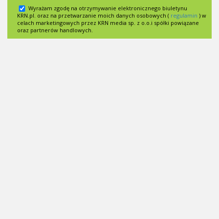
Wyrażam zgodę na otrzymywanie elektronicznego biuletynu
KRN.pl. oraz na przetwarzanie moich danych osobowych (
regulamin
) w
celach marketingowych przez KRN media sp. z o.o.i spółki powiązane
oraz partnerów handlowych.