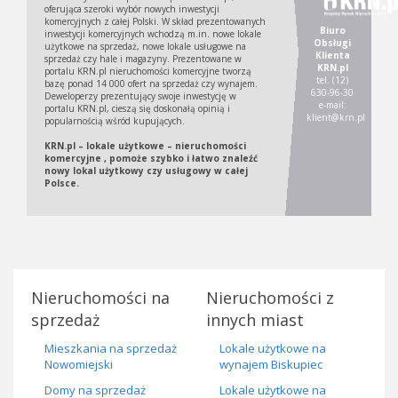
oferująca szeroki wybór nowych inwestycji
komercyjnych z całej Polski. W skład prezentowanych
Biuro
inwestycji komercyjnych wchodzą m.in. nowe lokale
Obsługi
użytkowe na sprzedaż, nowe lokale usługowe na
Klienta
sprzedaż czy hale i magazyny. Prezentowane w
KRN.pl
portalu KRN.pl nieruchomości komercyjne tworzą
tel. (12)
bazę ponad 14 000 ofert na sprzedaż czy wynajem.
630-96-30
Deweloperzy prezentujący swoje inwestycję w
e-mail:
portalu KRN.pl, cieszą się doskonałą opinią i
klient@krn.pl
popularnością wśród kupujących.
KRN.pl – lokale użytkowe – nieruchomości
komercyjne , pomoże szybko i łatwo znaleźć
nowy lokal użytkowy czy usługowy w całej
Polsce.
Nieruchomości na
Nieruchomości z
sprzedaż
innych miast
Mieszkania na sprzedaż
Lokale użytkowe na
Nowomiejski
wynajem Biskupiec
Domy na sprzedaż
Lokale użytkowe na